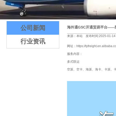
2
3
4
5
公司新闻
海外通GSC开通贸易平台——
来源：本站 发布时间:2025-01-14
行业资讯
网址：
https://tyfreight.en.alibaba.
服务内容：
多式联运
空派、空卡、海派、海卡、卡派、