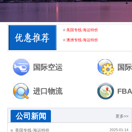
2
3
4
5
美国专线-海运特价
澳洲专线-海运特价
国际空运
国际
进口物流
FB
公司新闻
更多>>
美国专线-海运特价
2025-01-14