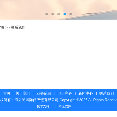
首页
>>
联系我们
首页
|
关于我们
|
业务范围
|
电子商务
|
新闻中心
|
联系我们
权所有：海外通国际供应链有限公司 Copyright ©2026 All Rights Reserv
技术支持：
K5物流软件