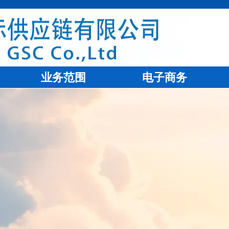
业务范围
电子商务