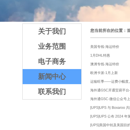
1
2
3
4
5
关于我们
您当前所在的位置：
业务范围
美国专线-海运特价
1月DHL特惠
电子商务
澳洲专线-海运特价
欧洲卡派-1月上新
新闻中心
运输旺季——运费小幅度
联系我们
海外通GSC开通贸易平
海外通GSC-微信公众号
[UPS]UPS 与 Boxar
[UPS]UPS 公布 2024
[UPS]美国中转及美国目