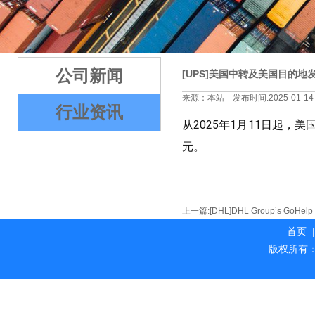
2
3
4
5
公司新闻
[UPS]美国中转及美国目的地
来源：本站 发布时间:2025-01-14
行业资讯
从2025年1月11日起，
元。
上一篇:
[DHL]DHL Group’s GoHelp P
首页
|
版权所有：海外