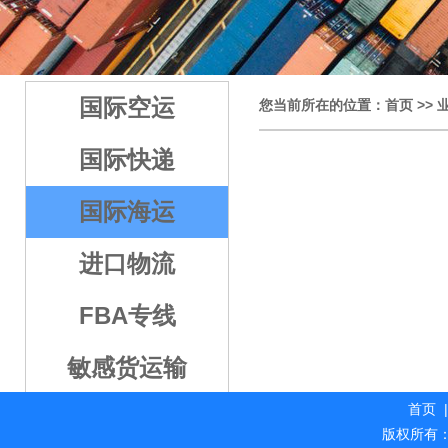
2
3
4
5
国际空运
您当前所在的位置：
首页
>>
国际快递
国际海运
进口物流
FBA专线
敏感货运输
首页
|
版权所有：海外